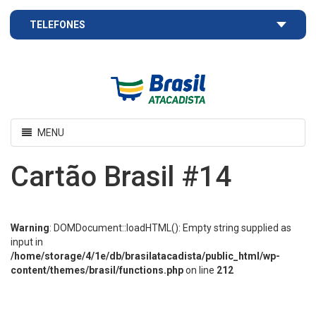
TELEFONES
Brasil
Atacadista
Toggle
MENU
navigation
Cartão Brasil #14
Warning
: DOMDocument::loadHTML(): Empty string supplied as
input in
/home/storage/4/1e/db/brasilatacadista/public_html/wp-
content/themes/brasil/functions.php
on line
212