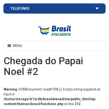
TELEFONES
Brasil
Atacadista
Toggle
MENU
navigation
Chegada do Papai
Noel #2
Warning
: DOMDocument::loadHTML(): Empty string supplied as
input in
/home/storage/4/1e/db/brasilatacadista/public_html/wp-
content/themes/brasil/functions.php
on line
212