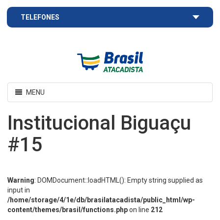
TELEFONES
Brasil
Atacadista
Toggle
MENU
navigation
Institucional Biguaçu
#15
Warning
: DOMDocument::loadHTML(): Empty string supplied as
input in
/home/storage/4/1e/db/brasilatacadista/public_html/wp-
content/themes/brasil/functions.php
on line
212