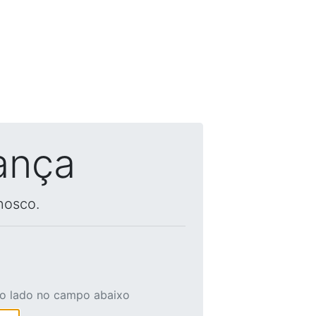
ança
nosco.
ao lado no campo abaixo