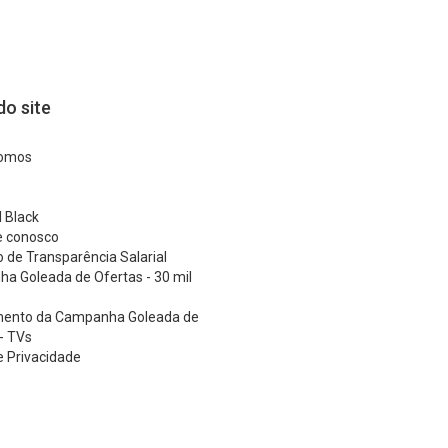
o site
omos
 Black
e conosco
o de Transparência Salarial
a Goleada de Ofertas - 30 mil
ento da Campanha Goleada de
- TVs
 e Privacidade