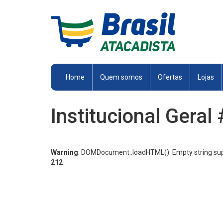
Brasil
Atacadista
Home
Quem somos
Ofertas
Lojas
Institucional Geral
Warning
: DOMDocument::loadHTML(): Empty string supp
212