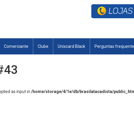
Comerciante
Clube
Unixcard Black
Perguntas frequent
 #43
lied as input in
/home/storage/4/1e/db/brasilatacadista/public_ht