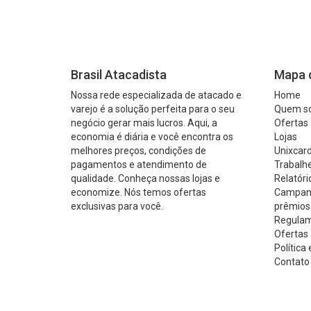
Brasil Atacadista
Mapa d
Nossa rede especializada de atacado e
Home
varejo é a solução perfeita para o seu
Quem s
negócio gerar mais lucros. Aqui, a
Ofertas
economia é diária e você encontra os
Lojas
melhores preços, condições de
Unixcard
pagamentos e atendimento de
Trabalh
qualidade. Conheça nossas lojas e
Relatóri
economize. Nós temos ofertas
Campanh
exclusivas para você.
prêmios
Regulam
Ofertas 
Política
Contato