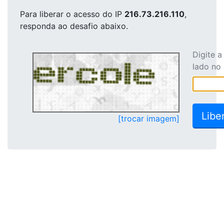
Para liberar o acesso
do IP
216.73.216.110
,
responda ao desafio abaixo.
Digite 
lado no
[trocar imagem]