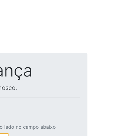
ança
nosco.
ao lado no campo abaixo