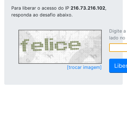
Para liberar o acesso
do IP
216.73.216.102
,
responda ao desafio abaixo.
Digite 
lado no
[trocar imagem]