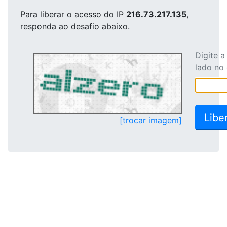
Para liberar o acesso
do IP
216.73.217.135
,
responda ao desafio abaixo.
Digite 
lado no
[trocar imagem]