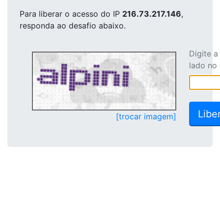
Para liberar o acesso
do IP
216.73.217.146
,
responda ao desafio abaixo.
Digite 
lado no
[trocar imagem]