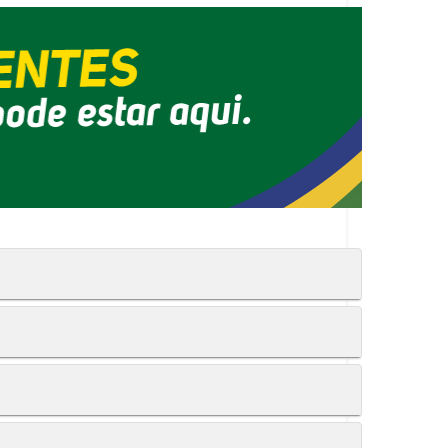
o:
a em até 4x.
os de táxi para facilitar o transporte.