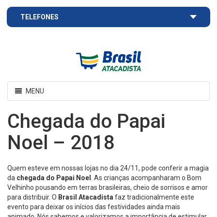
TELEFONES
Brasil
Atacadista
Toggle
MENU
navigation
Chegada do Papai
Noel – 2018
Quem esteve em nossas lojas no dia 24/11, pode conferir a magia
da
chegada do Papai Noel
. As crianças acompanharam o Bom
Velhinho pousando em terras brasileiras, cheio de sorrisos e amor
para distribuir. O
Brasil Atacadista
faz tradicionalmente este
evento para deixar os inícios das festividades ainda mais
animado. Nós sabemos e valorizamos a importância de estimular