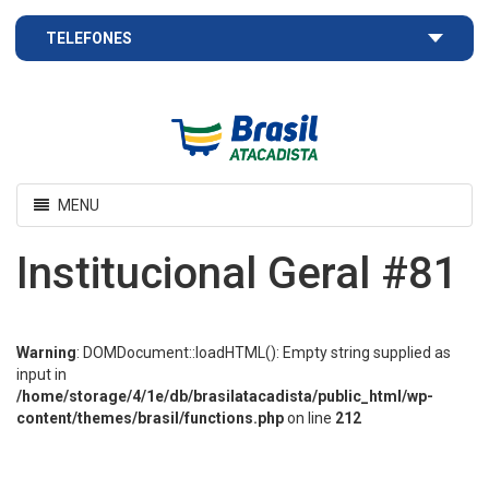
TELEFONES
Brasil
Atacadista
Toggle
MENU
navigation
Institucional Geral #81
Warning
: DOMDocument::loadHTML(): Empty string supplied as
input in
/home/storage/4/1e/db/brasilatacadista/public_html/wp-
content/themes/brasil/functions.php
on line
212