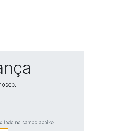
ança
nosco.
ao lado no campo abaixo