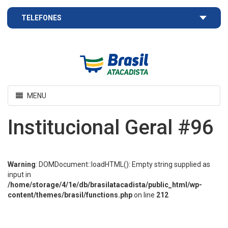
TELEFONES
Brasil
Atacadista
Toggle
MENU
navigation
Institucional Geral #96
Warning
: DOMDocument::loadHTML(): Empty string supplied as
input in
/home/storage/4/1e/db/brasilatacadista/public_html/wp-
content/themes/brasil/functions.php
on line
212