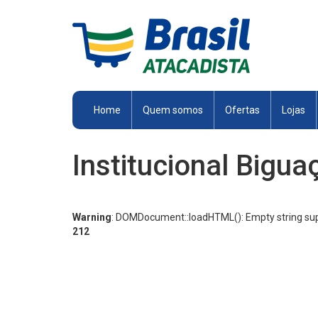
Brasil
Atacadista
Home
Quem somos
Ofertas
Lojas
Institucional Bigua
Warning
: DOMDocument::loadHTML(): Empty string supp
212