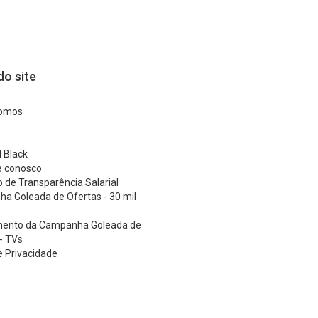
o site
omos
 Black
e conosco
o de Transparência Salarial
a Goleada de Ofertas - 30 mil
ento da Campanha Goleada de
- TVs
 e Privacidade