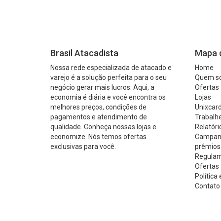
Brasil Atacadista
Mapa d
Nossa rede especializada de atacado e
Home
varejo é a solução perfeita para o seu
Quem s
negócio gerar mais lucros. Aqui, a
Ofertas
economia é diária e você encontra os
Lojas
melhores preços, condições de
Unixcard
pagamentos e atendimento de
Trabalh
qualidade. Conheça nossas lojas e
Relatóri
economize. Nós temos ofertas
Campanh
exclusivas para você.
prêmios
Regulam
Ofertas 
Política
Contato