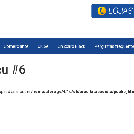
Comerciante
Clube
Unixcard Black
Perguntas frequent
çu #6
lied as input in
/home/storage/4/1e/db/brasilatacadista/public_ht