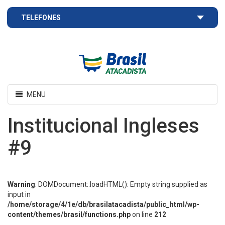
TELEFONES
Brasil
Atacadista
Toggle
MENU
navigation
Institucional Ingleses
#9
Warning
: DOMDocument::loadHTML(): Empty string supplied as
input in
/home/storage/4/1e/db/brasilatacadista/public_html/wp-
content/themes/brasil/functions.php
on line
212