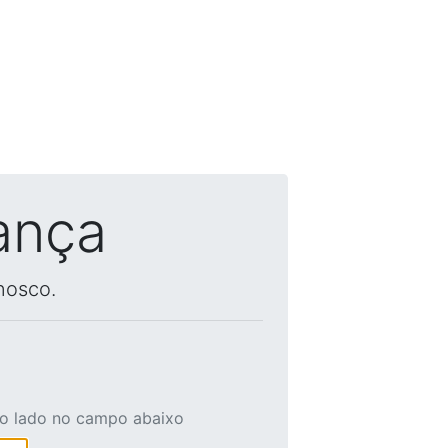
ança
nosco.
ao lado no campo abaixo