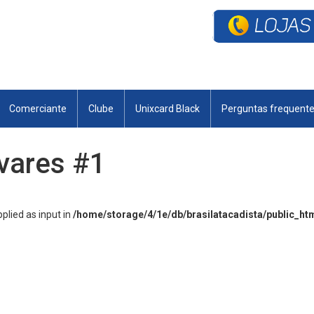
Comerciante
Clube
Unixcard Black
Perguntas frequent
avares #1
lied as input in
/home/storage/4/1e/db/brasilatacadista/public_ht