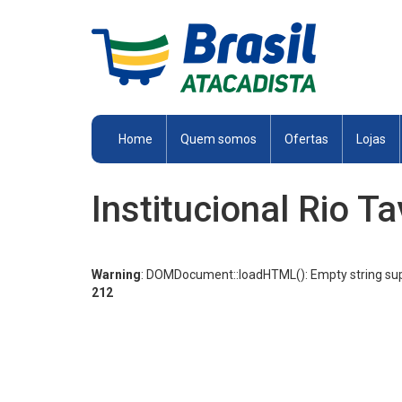
Brasil
Atacadista
Home
Quem somos
Ofertas
Lojas
Institucional Rio T
Warning
: DOMDocument::loadHTML(): Empty string supp
212