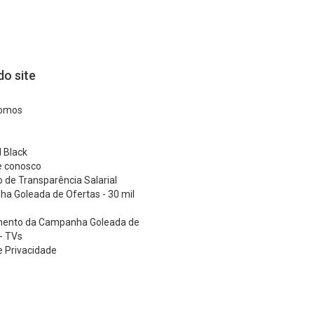
o site
omos
 Black
e conosco
o de Transparência Salarial
a Goleada de Ofertas - 30 mil
ento da Campanha Goleada de
- TVs
 e Privacidade