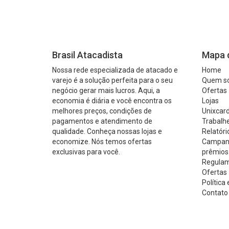
Brasil Atacadista
Mapa d
Nossa rede especializada de atacado e
Home
varejo é a solução perfeita para o seu
Quem s
negócio gerar mais lucros. Aqui, a
Ofertas
economia é diária e você encontra os
Lojas
melhores preços, condições de
Unixcard
pagamentos e atendimento de
Trabalh
qualidade. Conheça nossas lojas e
Relatóri
economize. Nós temos ofertas
Campanh
exclusivas para você.
prêmios
Regulam
Ofertas 
Política
Contato