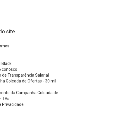
o site
omos
 Black
e conosco
o de Transparência Salarial
a Goleada de Ofertas - 30 mil
ento da Campanha Goleada de
- TVs
 e Privacidade