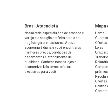
Brasil Atacadista
Mapa d
Nossa rede especializada de atacado e
Home
varejo é a solução perfeita para o seu
Quem s
negócio gerar mais lucros. Aqui, a
Ofertas
economia é diária e você encontra os
Lojas
melhores preços, condições de
Unixcard
pagamentos e atendimento de
Trabalh
qualidade. Conheça nossas lojas e
Relatóri
economize. Nós temos ofertas
Campanh
exclusivas para você.
prêmios
Regulam
Ofertas 
Política
Contato