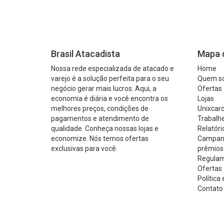
Brasil Atacadista
Mapa d
Nossa rede especializada de atacado e
Home
varejo é a solução perfeita para o seu
Quem s
negócio gerar mais lucros. Aqui, a
Ofertas
economia é diária e você encontra os
Lojas
melhores preços, condições de
Unixcard
pagamentos e atendimento de
Trabalh
qualidade. Conheça nossas lojas e
Relatóri
economize. Nós temos ofertas
Campanh
exclusivas para você.
prêmios
Regulam
Ofertas 
Política
Contato