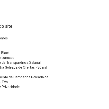
o site
omos
 Black
e conosco
o de Transparência Salarial
a Goleada de Ofertas - 30 mil
ento da Campanha Goleada de
- TVs
 e Privacidade