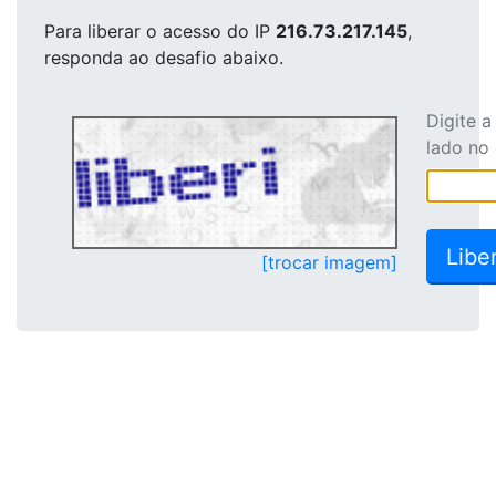
Para liberar o acesso
do IP
216.73.217.145
,
responda ao desafio abaixo.
Digite 
lado no
[trocar imagem]