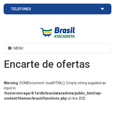
TELEFONES
Brasil
Atacadista
Toggle
MENU
navigation
Encarte de ofertas
Warning
: DOMDocument::loadHTML(): Empty string supplied as
input in
/home/storage/4/1e/db/brasilatacadista/public_html/wp-
content/themes/brasil/functions.php
on line
212