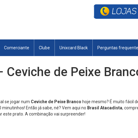
Comerciante
Clube
Unixcard Black
Perguntas frequent
 – Ceviche de Peixe Bran
tal se jogar num
Ceviche de Peixe Branco
hoje mesmo? É muito fácil d
 minutinhos! Então já sabe, né? Vem aqui no
Brasil Atacadista
, compre
este prato. A combinação vai surpreender!