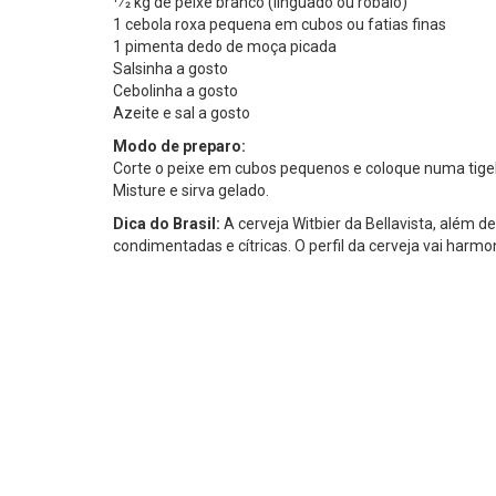
1⁄2 kg de peixe branco (linguado ou robalo)
1 cebola roxa pequena em cubos ou fatias finas
1 pimenta dedo de moça picada
Salsinha a gosto
Cebolinha a gosto
Azeite e sal a gosto
Modo de preparo:
Corte o peixe em cubos pequenos e coloque numa tigela
Misture e sirva gelado.
Dica do Brasil:
A cerveja Witbier da Bellavista, além d
condimentadas e cítricas. O perfil da cerveja vai har