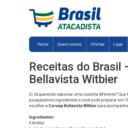
Brasil
Atacadista
Home
Quem somos
Ofertas
Lojas
Receitas do Brasil
Bellavista Witbier
Ei, tá querendo saborear uma coisinha diferente? Que 
pouquíssimos ingredientes e você pode preparar em 10
escolher a
Cerveja Bellavista Witbier
para acompanhar 
Ingredientes:
6 limões