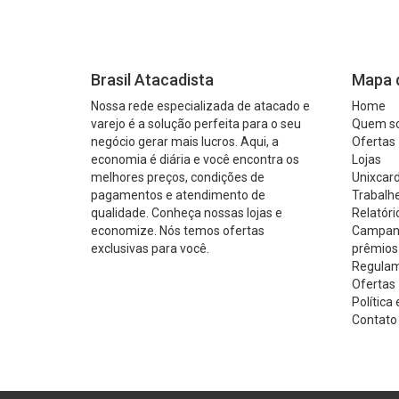
Brasil Atacadista
Mapa d
Nossa rede especializada de atacado e
Home
varejo é a solução perfeita para o seu
Quem s
negócio gerar mais lucros. Aqui, a
Ofertas
economia é diária e você encontra os
Lojas
melhores preços, condições de
Unixcard
pagamentos e atendimento de
Trabalh
qualidade. Conheça nossas lojas e
Relatóri
economize. Nós temos ofertas
Campanh
exclusivas para você.
prêmios
Regulam
Ofertas 
Política
Contato