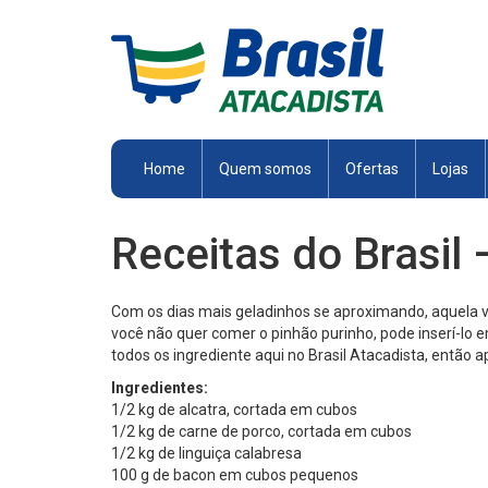
Brasil
Atacadista
Home
Quem somos
Ofertas
Lojas
Receitas do Brasil
Com os dias mais geladinhos se aproximando, aquela von
você não quer comer o pinhão purinho, pode inserí-lo e
todos os ingrediente aqui no Brasil Atacadista, então a
Ingredientes:
1/2 kg de alcatra, cortada em cubos
1/2 kg de carne de porco, cortada em cubos
1/2 kg de linguiça calabresa
100 g de bacon em cubos pequenos