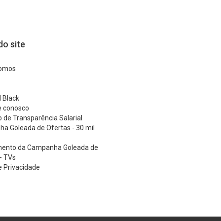
o site
omos
 Black
e conosco
o de Transparência Salarial
a Goleada de Ofertas - 30 mil
ento da Campanha Goleada de
- TVs
 e Privacidade