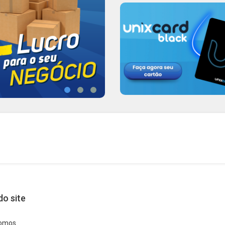
o site
omos