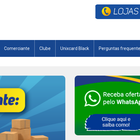
Comerciante
Clube
Unixcard Black
Perguntas frequent