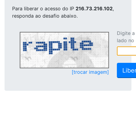
Para liberar o acesso
do IP
216.73.216.102
,
responda ao desafio abaixo.
Digite 
lado no
[trocar imagem]