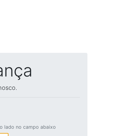
ança
nosco.
ao lado no campo abaixo